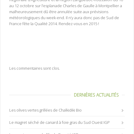
au 12 octobre sur l’esplanade Charles de Gaulle à Montpellier a
malheureusement dû être annulée suite aux prévisions
météorologiques du week-end. Il n’y aura donc pas de Sud de
France fête la Qualité 2014. Rendez-vous en 2015 !
IGP, AOP, STG, Label rouge, appellation d’origine contrôlée,
appellation d’origine protégée, certification, produit contrôlé,
indication géographique protégée, inao, organisme certificateur,
produit de qualité, produit de terroir
Les commentaires sont clos.
DERNIÈRES ACTUALITÉS
Les olives vertes grillées de Chalkidiki Bio
Le magret séché de canard à foie gras du Sud Ouest IGP