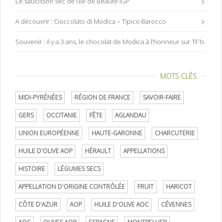
Le saucisson sec de l’Ile de Beauté IGP
A découvrir : Cioccolato di Modica – Tipico Barocco
Souvenir : il y a 3 ans, le chocolat de Modica à l’honneur sur TF1
MOTS CLÉS
MIDI-PYRÉNÉES
RÉGION DE FRANCE
SAVOIR-FAIRE
GERS
OCCITANIE
FÊTE
AGLANDAU
UNION EUROPÉENNE
HAUTE-GARONNE
CHARCUTERIE
HUILE D'OLIVE AOP
HÉRAULT
APPELLATIONS
HISTOIRE
LÉGUMES SECS
APPELLATION D'ORIGINE CONTRÔLÉE
FRUIT
HARICOT
CÔTE D'AZUR
AOP
HUILE D'OLIVE AOC
CÉVENNES