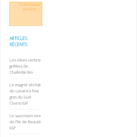
Votre panier
est vide.
ARTICLES
RÉCENTS
Les olives vertes
grillées de
Chalkidiki Bio
Le magret séché
de canard à foie
gras du Sud
Ouest IGP
Le saucisson sec
de l’Ile de Beauté
IGP