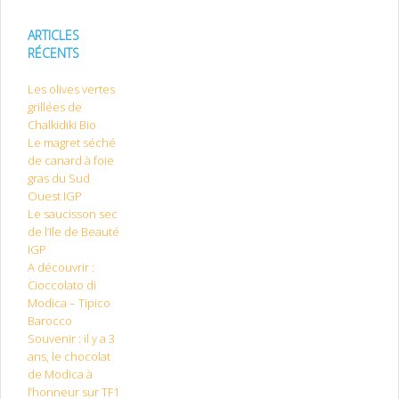
ARTICLES
RÉCENTS
Les olives vertes
grillées de
Chalkidiki Bio
Le magret séché
de canard à foie
gras du Sud
Ouest IGP
Le saucisson sec
de l’Ile de Beauté
IGP
A découvrir :
Cioccolato di
Modica – Tipico
Barocco
Souvenir : il y a 3
ans, le chocolat
de Modica à
l’honneur sur TF1