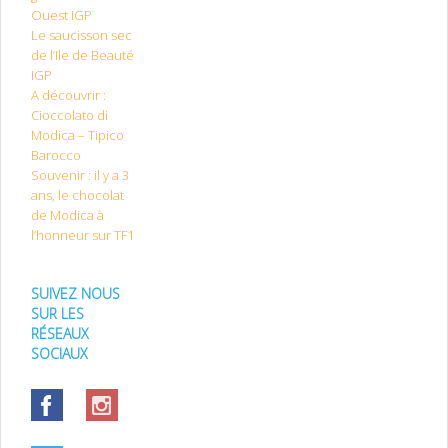
Ouest IGP
Le saucisson sec
de l’Ile de Beauté
IGP
A découvrir :
Cioccolato di
Modica – Tipico
Barocco
Souvenir : il y a 3
ans, le chocolat
de Modica à
l’honneur sur TF1
SUIVEZ NOUS
SUR LES
RÉSEAUX
SOCIAUX