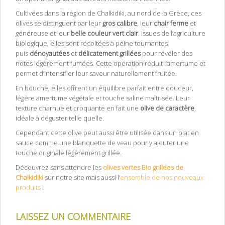
Cultivées dans la région de Chalkidiki, au nord de la Grèce, ces
olives se distinguent par leur
gros calibre
, leur
chair ferme
et
généreuse et leur
belle couleur vert clair
. Issues de l’agriculture
biologique, elles sont récoltées à peine tournantes
puis
dénoyautées
et
délicatement grillées
pour révéler des
notes légèrement fumées. Cette opération réduit l’amertume et
permet d’intensifier leur saveur naturellement fruitée.
En bouche, elles offrent un équilibre parfait entre douceur,
légère amertume végétale et touche saline maîtrisée. Leur
texture charnue et croquante en fait une
olive de caractère
,
idéale à déguster telle quelle.
Cependant cette olive peut aussi être utilisée dans un plat en
sauce comme une blanquette de veau pour y ajouter une
touche originale légèrement grillée.
Découvrez sans attendre les
olives vertes Bio grillées de
Chalkidiki
sur notre site mais aussi l’
ensemble de nos nouveaux
produits
!
LAISSEZ UN COMMENTAIRE