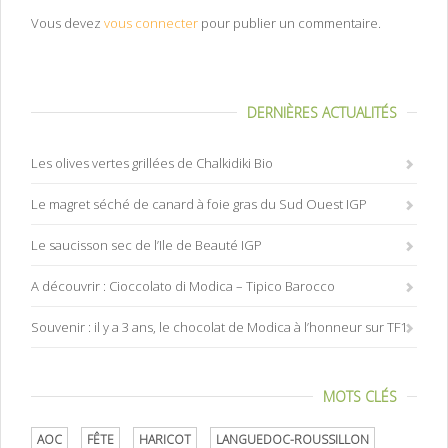
Vous devez
vous connecter
pour publier un commentaire.
DERNIÈRES ACTUALITÉS
Les olives vertes grillées de Chalkidiki Bio
Le magret séché de canard à foie gras du Sud Ouest IGP
Le saucisson sec de l’Ile de Beauté IGP
A découvrir : Cioccolato di Modica – Tipico Barocco
Souvenir : il y a 3 ans, le chocolat de Modica à l’honneur sur TF1
MOTS CLÉS
AOC
FÊTE
HARICOT
LANGUEDOC-ROUSSILLON