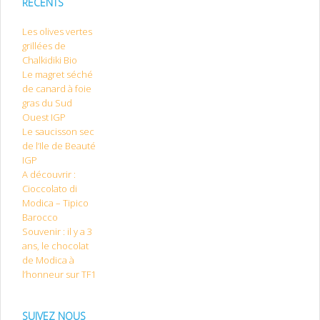
RÉCENTS
Les olives vertes
grillées de
Chalkidiki Bio
Le magret séché
de canard à foie
gras du Sud
Ouest IGP
Le saucisson sec
de l’Ile de Beauté
IGP
A découvrir :
Cioccolato di
Modica – Tipico
Barocco
Souvenir : il y a 3
ans, le chocolat
de Modica à
l’honneur sur TF1
SUIVEZ NOUS