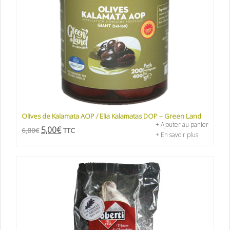
Olives de Kalamata AOP / Elia Kalamatas DOP – Green Land
+ Ajouter au panier
5,00
€
6,80
€
TTC
+ En savoir plus