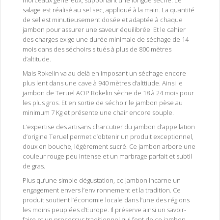
morceaux généreux, supportant une longue sèche. Le
salage est réalisé au sel sec, appliqué à la main. La quantité
de sel est minutieusement dosée et adaptée à chaque
jambon pour assurer une saveur équilibrée. Et le cahier
des charges exige une durée minimale de séchage de 14
mois dans des séchoirs situés à plus de 800 mètres
d’altitude.
Mais Rokelin va au delà en imposant un séchage encore
plus lent dans une cave à 940 mètres d’alttiude. Ainsi le
jambon de Teruel AOP Rokelin sèche de 18 à 24 mois pour
les plus gros. Et en sortie de séchoir le jambon pèse au
minimum 7 Kg et présente une chair encore souple.
L’expertise des artisans charcutier du jambon d’appellation
d’origine Teruel permet d’obtenir un produit exceptionnel,
doux en bouche, légèrement sucré. Ce jambon arbore une
couleur rouge peu intense et un marbrage parfait et subtil
de gras.
Plus qu’une simple dégustation, ce jambon incarne un
engagement envers l’environnement et la tradition. Ce
produit soutient l’économie locale dans l’une des régions
les moins peuplées d’Europe. Il préserve ainsi un savoir-
faire et un processus traditionnel qui font de ce jambon