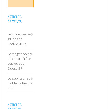
ARTICLES
RÉCENTS
Les olives vertes
grillées de
Chalkidiki Bio
Le magret séché
de canard à foie
gras du Sud
Ouest IGP
Le saucisson sec
de l’Ile de Beauté
IGP
ARTICLES