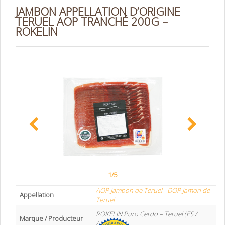
JAMBON APPELLATION D’ORIGINE
TERUEL AOP TRANCHÉ 200G –
ROKELIN
1/5
AOP Jambon de Teruel - DOP Jamon de
Appellation
Teruel
ROKELIN Puro Cerdo – Teruel (ES /
Marque / Producteur
Aragon)