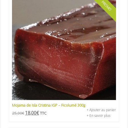
PROMO
Mojama de Isla Cristina IGP – Ficolumé 300g
+ Ajouter au panier
18,00
€
25,00
€
TTC
+ En savoir plus