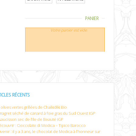
PANIER
Votre panier est vide.
TICLES RÉCENTS
olives vertes grillées de Chalkidiki Bio
magret séché de canard à foie gras du Sud Ouest IGP
saucisson sec de l’Ile de Beauté IGP
écouvrir : Cioccolato di Modica – Tipico Barocco
venir : il y a 3 ans, le chocolat de Modica à l’honneur sur