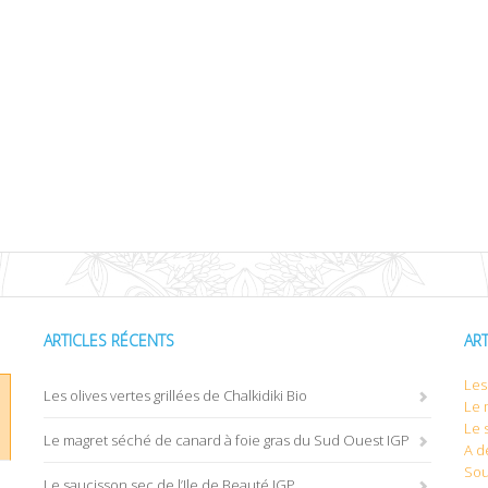
ARTICLES RÉCENTS
AR
Les 
Les olives vertes grillées de Chalkidiki Bio
Le 
Le 
Le magret séché de canard à foie gras du Sud Ouest IGP
A d
Sou
Le saucisson sec de l’Ile de Beauté IGP