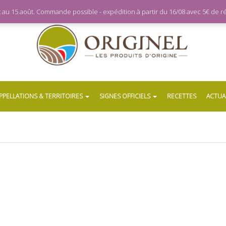
let au 15 août. Commande possible - expédition à partir du 16/08 avec 5€ de
PPELLATIONS & TERRITOIRES
SIGNES OFFICIELS
RECETTES
ACTUA