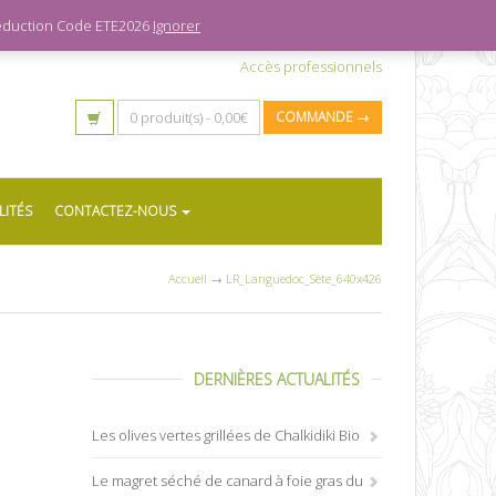
 réduction Code ETE2026
Ignorer
Accès professionnels
0 produit(s) -
0,00
€
COMMANDE →
LITÉS
CONTACTEZ-NOUS
Accueil
→
LR_Languedoc_Sète_640x426
DERNIÈRES ACTUALITÉS
Les olives vertes grillées de Chalkidiki Bio
Le magret séché de canard à foie gras du