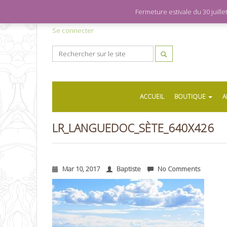
Fermeture estivale du 30 juil
Se connecter
ACCUEIL
BOUTIQUE
A
LR_LANGUEDOC_SÈTE_640X426
Mar 10, 2017
Baptiste
No Comments