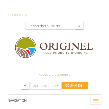
Se connecter
Accès professionnels
0 produit(s) -
0,00
€
COMMANDE →
NAVIGATION
Toggle
navigatio