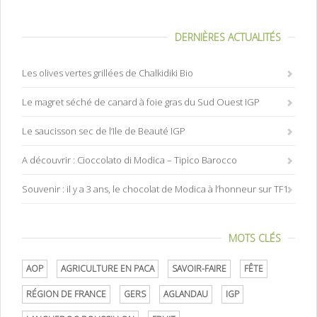
DERNIÈRES ACTUALITÉS
Les olives vertes grillées de Chalkidiki Bio
Le magret séché de canard à foie gras du Sud Ouest IGP
Le saucisson sec de l’Ile de Beauté IGP
A découvrir : Cioccolato di Modica – Tipico Barocco
Souvenir : il y a 3 ans, le chocolat de Modica à l’honneur sur TF1
MOTS CLÉS
AOP
AGRICULTURE EN PACA
SAVOIR-FAIRE
FÊTE
RÉGION DE FRANCE
GERS
AGLANDAU
IGP