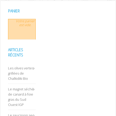
PANIER
Votre panier
est vide.
ARTICLES
RÉCENTS
Les olives vertes
grillées de
Chalkidiki Bio
Le magret séché
de canard à foie
gras du Sud
Ouest IGP
Le saucisson sec