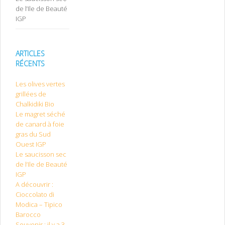
de l’Ile de Beauté
IGP
ARTICLES
RÉCENTS
Les olives vertes
grillées de
Chalkidiki Bio
Le magret séché
de canard à foie
gras du Sud
Ouest IGP
Le saucisson sec
de l’Ile de Beauté
IGP
A découvrir :
Cioccolato di
Modica – Tipico
Barocco
Souvenir : il y a 3