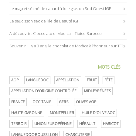
Le magret séché de canard à foie gras du Sud Ouest IGP
Le saucisson sec de l’Ile de Beauté IGP
A découvrir : Cioccolato di Modica – Tipico Barocco
Souvenir : il y a 3 ans, le chocolat de Modica à l’honneur sur TF1
MOTS CLÉS
AOP
LANGUEDOC
APPELLATION
FRUIT
FÊTE
APPELLATION D'ORIGINE CONTRÔLÉE
MIDI-PYRÉNÉES
FRANCE
OCCITANIE
GERS
OLIVES AOP
HAUTE-GARONNE
MONTPELLIER
HUILE D'OLIVE AOC
TERROIR
UNION EUROPÉENNE
HÉRAULT
HARICOT
LANGUEDOC-ROUSSILLON
CHARCUTERIE