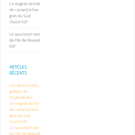
Le magret séché
de canard à foie
gras du Sud
Ouest IGP
Le saucisson sec
de l’Ile de Beauté
IGP
ARTICLES
RÉCENTS
Les olives vertes
grillées de
Chalkidiki Bio
Le magret séché
de canard à foie
gras du Sud
Ouest IGP
Le saucisson sec
de l’Ile de Beauté