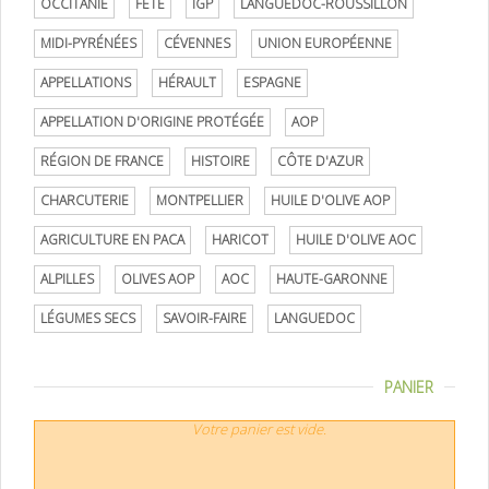
OCCITANIE
FÊTE
IGP
LANGUEDOC-ROUSSILLON
MIDI-PYRÉNÉES
CÉVENNES
UNION EUROPÉENNE
APPELLATIONS
HÉRAULT
ESPAGNE
APPELLATION D'ORIGINE PROTÉGÉE
AOP
RÉGION DE FRANCE
HISTOIRE
CÔTE D'AZUR
CHARCUTERIE
MONTPELLIER
HUILE D'OLIVE AOP
AGRICULTURE EN PACA
HARICOT
HUILE D'OLIVE AOC
ALPILLES
OLIVES AOP
AOC
HAUTE-GARONNE
LÉGUMES SECS
SAVOIR-FAIRE
LANGUEDOC
PANIER
Votre panier est vide.