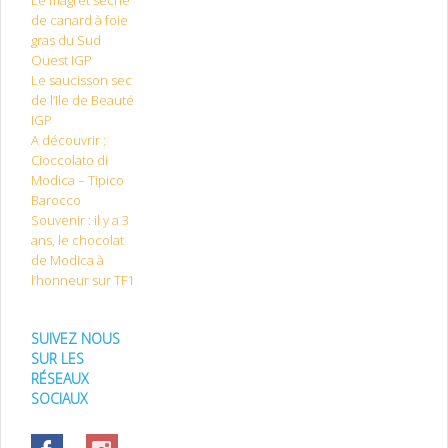
Le magret séché
de canard à foie
gras du Sud
Ouest IGP
Le saucisson sec
de l’Ile de Beauté
IGP
A découvrir :
Cioccolato di
Modica – Tipico
Barocco
Souvenir : il y a 3
ans, le chocolat
de Modica à
l’honneur sur TF1
SUIVEZ NOUS
SUR LES
RÉSEAUX
SOCIAUX