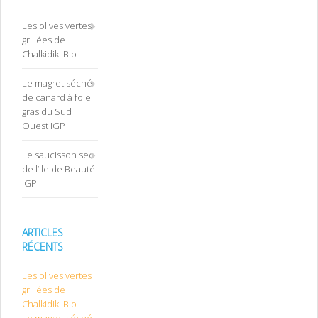
Les olives vertes
grillées de
Chalkidiki Bio
Le magret séché
de canard à foie
gras du Sud
Ouest IGP
Le saucisson sec
de l’Ile de Beauté
IGP
ARTICLES
RÉCENTS
Les olives vertes
grillées de
Chalkidiki Bio