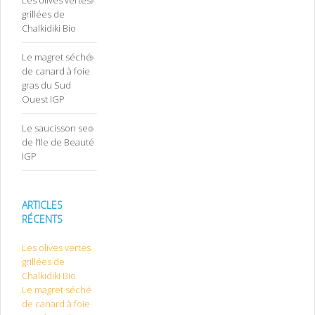
Les olives vertes
grillées de
Chalkidiki Bio
Le magret séché
de canard à foie
gras du Sud
Ouest IGP
Le saucisson sec
de l’Ile de Beauté
IGP
ARTICLES
RÉCENTS
Les olives vertes
grillées de
Chalkidiki Bio
Le magret séché
de canard à foie