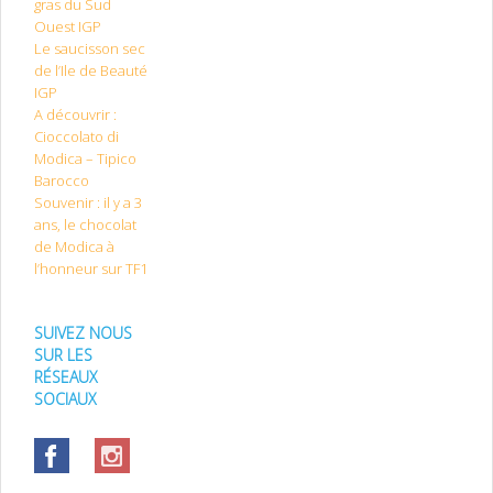
gras du Sud
Ouest IGP
Le saucisson sec
de l’Ile de Beauté
IGP
A découvrir :
Cioccolato di
Modica – Tipico
Barocco
Souvenir : il y a 3
ans, le chocolat
de Modica à
l’honneur sur TF1
SUIVEZ NOUS
SUR LES
RÉSEAUX
SOCIAUX