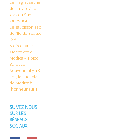
Le magret séché
de canard à foie
gras du Sud
Ouest IGP
Le saucisson sec
de l’Ile de Beauté
IGP
A découvrir :
Cioccolato di
Modica – Tipico
Barocco
Souvenir : il y a 3
ans, le chocolat
de Modica à
l’honneur sur TF1
SUIVEZ NOUS
SUR LES
RÉSEAUX
SOCIAUX