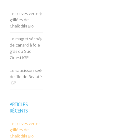
Les olives vertes
grillées de
Chalkidiki Bio
Le magret séché
de canard à foie
gras du Sud
Ouest IGP
Le saucisson sec
de l’Ile de Beauté
IGP
ARTICLES
RÉCENTS
Les olives vertes
grillées de
Chalkidiki Bio