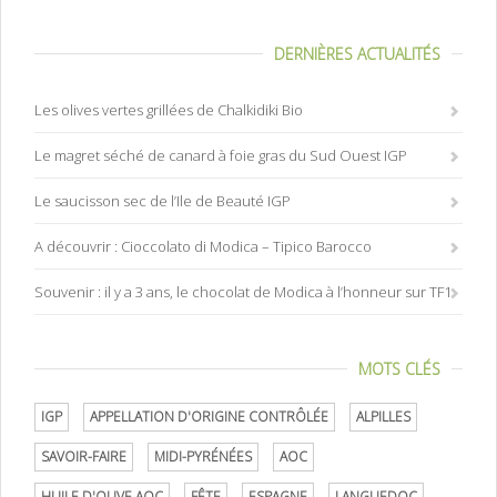
DERNIÈRES ACTUALITÉS
Les olives vertes grillées de Chalkidiki Bio
Le magret séché de canard à foie gras du Sud Ouest IGP
Le saucisson sec de l’Ile de Beauté IGP
A découvrir : Cioccolato di Modica – Tipico Barocco
Souvenir : il y a 3 ans, le chocolat de Modica à l’honneur sur TF1
MOTS CLÉS
IGP
APPELLATION D'ORIGINE CONTRÔLÉE
ALPILLES
SAVOIR-FAIRE
MIDI-PYRÉNÉES
AOC
HUILE D'OLIVE AOC
FÊTE
ESPAGNE
LANGUEDOC