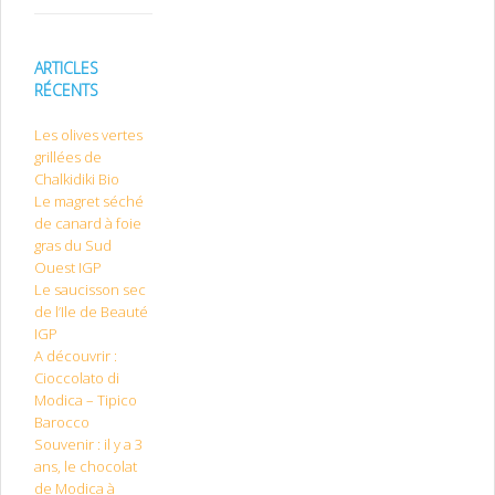
ARTICLES
RÉCENTS
Les olives vertes
grillées de
Chalkidiki Bio
Le magret séché
de canard à foie
gras du Sud
Ouest IGP
Le saucisson sec
de l’Ile de Beauté
IGP
A découvrir :
Cioccolato di
Modica – Tipico
Barocco
Souvenir : il y a 3
ans, le chocolat
de Modica à