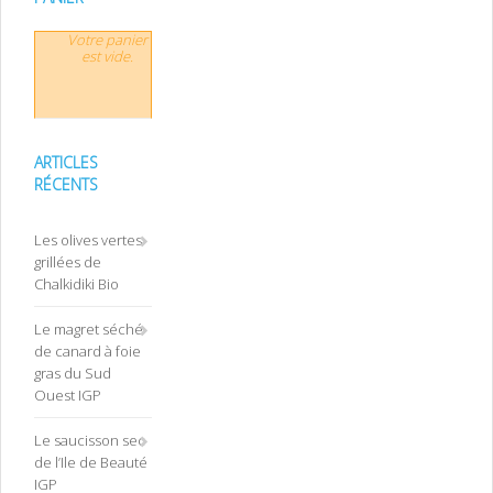
Votre panier
est vide.
ARTICLES
RÉCENTS
Les olives vertes
grillées de
Chalkidiki Bio
Le magret séché
de canard à foie
gras du Sud
Ouest IGP
Le saucisson sec
de l’Ile de Beauté
IGP