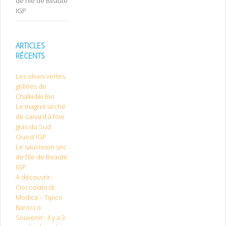
de l’Ile de Beauté
IGP
ARTICLES
RÉCENTS
Les olives vertes
grillées de
Chalkidiki Bio
Le magret séché
de canard à foie
gras du Sud
Ouest IGP
Le saucisson sec
de l’Ile de Beauté
IGP
A découvrir :
Cioccolato di
Modica – Tipico
Barocco
Souvenir : il y a 3