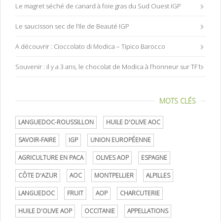
Le magret séché de canard à foie gras du Sud Ouest IGP
Le saucisson sec de l’Ile de Beauté IGP
A découvrir : Cioccolato di Modica – Tipico Barocco
Souvenir : il y a 3 ans, le chocolat de Modica à l’honneur sur TF1
MOTS CLÉS
LANGUEDOC-ROUSSILLON
HUILE D'OLIVE AOC
SAVOIR-FAIRE
IGP
UNION EUROPÉENNE
AGRICULTURE EN PACA
OLIVES AOP
ESPAGNE
CÔTE D'AZUR
AOC
MONTPELLIER
ALPILLES
LANGUEDOC
FRUIT
AOP
CHARCUTERIE
HUILE D'OLIVE AOP
OCCITANIE
APPELLATIONS