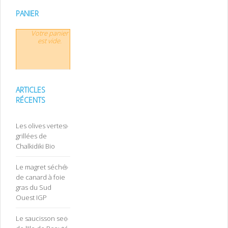
PANIER
Votre panier
est vide.
ARTICLES
RÉCENTS
Les olives vertes
grillées de
Chalkidiki Bio
Le magret séché
de canard à foie
gras du Sud
Ouest IGP
Le saucisson sec