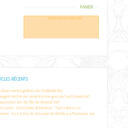
PANIER
Votre panier est vide.
TICLES RÉCENTS
olives vertes grillées de Chalkidiki Bio
magret séché de canard à foie gras du Sud Ouest IGP
saucisson sec de l’Ile de Beauté IGP
écouvrir : Cioccolato di Modica – Tipico Barocco
venir : il y a 3 ans, le chocolat de Modica à l’honneur sur