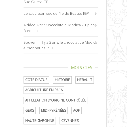
Sud Ouest IGP
Le saucisson sec de l’Ile de Beauté IGP
A découvrir : Cioccolato di Modica – Tipico
Barocco
Souvenir : il y a 3 ans, le chocolat de Modica
à l’honneur sur TF1
MOTS CLÉS
CÔTE D'AZUR
HISTOIRE
HÉRAULT
AGRICULTURE EN PACA
APPELLATION D'ORIGINE CONTRÔLÉE
GERS
MIDI-PYRÉNÉES
AOP
HAUTE-GARONNE
CÉVENNES