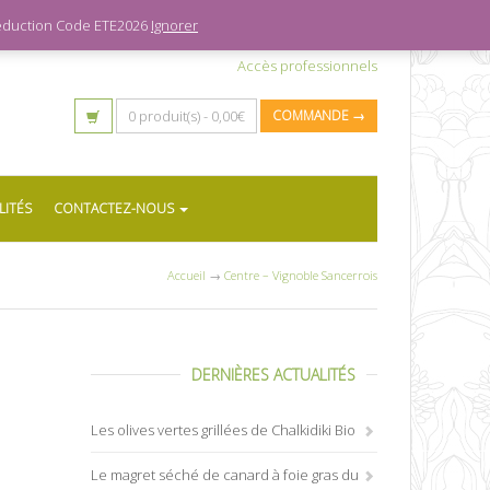
 réduction Code ETE2026
Ignorer
Accès professionnels
0 produit(s) -
0,00
€
COMMANDE →
LITÉS
CONTACTEZ-NOUS
Accueil
→
Centre – Vignoble Sancerrois
DERNIÈRES ACTUALITÉS
Les olives vertes grillées de Chalkidiki Bio
Le magret séché de canard à foie gras du