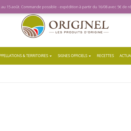
let au 15 août. Commande possible - expédition à partir du 16/08 avec 5€ de
PPELLATIONS & TERRITOIRES
SIGNES OFFICIELS
RECETTES
ACTUA