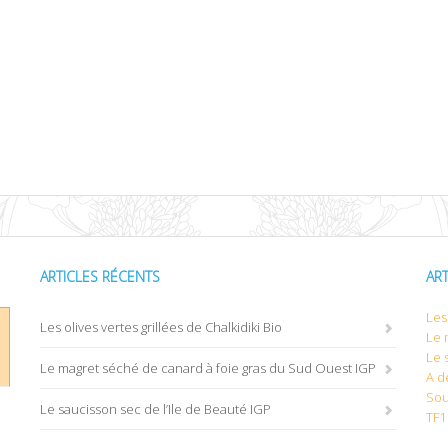
ARTICLES RÉCENTS
AR
Les 
Les olives vertes grillées de Chalkidiki Bio
Le 
Le 
Le magret séché de canard à foie gras du Sud Ouest IGP
A d
Sou
Le saucisson sec de l’Ile de Beauté IGP
TF1