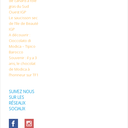
de canard à foie
gras du Sud
Ouest IGP
Le saucisson sec
de l’Ile de Beauté
IGP
A découvrir :
Cioccolato di
Modica – Tipico
Barocco
Souvenir : il y a 3
ans, le chocolat
de Modica à
l’honneur sur TF1
SUIVEZ NOUS
SUR LES
RÉSEAUX
SOCIAUX