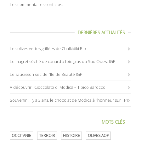
Les commentaires sont clos.
DERNIÈRES ACTUALITÉS
Les olives vertes grillées de Chalkidiki Bio
Le magret séché de canard à foie gras du Sud Ouest IGP
Le saucisson sec de l’Ile de Beauté IGP
A découvrir : Cioccolato di Modica – Tipico Barocco
Souvenir : il y a 3 ans, le chocolat de Modica à l’honneur sur TF1
MOTS CLÉS
OCCITANIE
TERROIR
HISTOIRE
OLIVES AOP