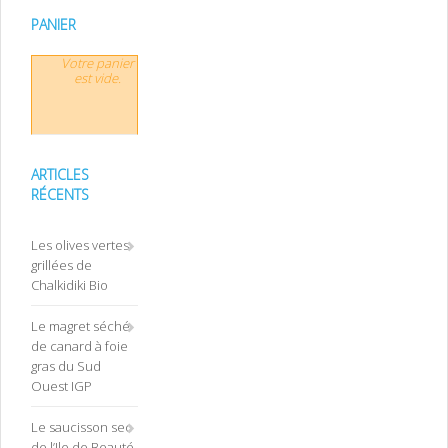
PANIER
Votre panier
est vide.
ARTICLES
RÉCENTS
Les olives vertes
grillées de
Chalkidiki Bio
Le magret séché
de canard à foie
gras du Sud
Ouest IGP
Le saucisson sec
de l’Ile de Beauté