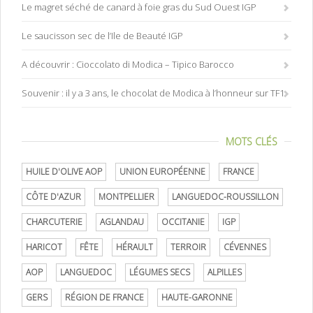
Le magret séché de canard à foie gras du Sud Ouest IGP
Le saucisson sec de l’Ile de Beauté IGP
A découvrir : Cioccolato di Modica – Tipico Barocco
Souvenir : il y a 3 ans, le chocolat de Modica à l’honneur sur TF1
MOTS CLÉS
HUILE D'OLIVE AOP
UNION EUROPÉENNE
FRANCE
CÔTE D'AZUR
MONTPELLIER
LANGUEDOC-ROUSSILLON
CHARCUTERIE
AGLANDAU
OCCITANIE
IGP
HARICOT
FÊTE
HÉRAULT
TERROIR
CÉVENNES
AOP
LANGUEDOC
LÉGUMES SECS
ALPILLES
GERS
RÉGION DE FRANCE
HAUTE-GARONNE