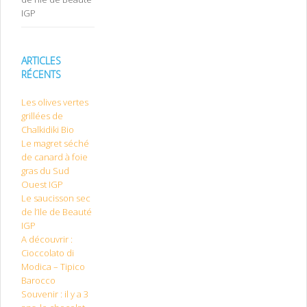
IGP
ARTICLES
RÉCENTS
Les olives vertes
grillées de
Chalkidiki Bio
Le magret séché
de canard à foie
gras du Sud
Ouest IGP
Le saucisson sec
de l’Ile de Beauté
IGP
A découvrir :
Cioccolato di
Modica – Tipico
Barocco
Souvenir : il y a 3