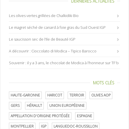
DERNIÈRES ACTUALITÉS
Les olives vertes grillées de Chalkidiki Bio
Le magret séché de canard à foie gras du Sud Ouest IGP
Le saucisson sec de l’Ile de Beauté IGP
A découvrir : Cioccolato di Modica – Tipico Barocco
Souvenir : il y a 3 ans, le chocolat de Modica à l’honneur sur TF1
MOTS CLÉS
HAUTE-GARONNE
HARICOT
TERROIR
OLIVES AOP
GERS
HÉRAULT
UNION EUROPÉENNE
APPELLATION D'ORIGINE PROTÉGÉE
ESPAGNE
MONTPELLIER
IGP
LANGUEDOC-ROUSSILLON