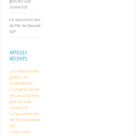
gras du Sud
Ouest IGP
Le saucisson sec
de l’Ile de Beauté
IGP
ARTICLES
RÉCENTS
Les olives vertes
grillées de
Chalkidiki Bio
Le magret séché
de canard à foie
gras du Sud
Ouest IGP
Le saucisson sec
de l’Ile de Beauté
IGP
A découvrir :