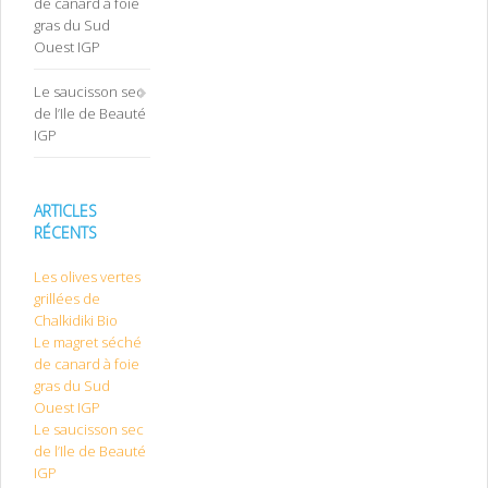
de canard à foie
gras du Sud
Ouest IGP
Le saucisson sec
de l’Ile de Beauté
IGP
ARTICLES
RÉCENTS
Les olives vertes
grillées de
Chalkidiki Bio
Le magret séché
de canard à foie
gras du Sud
Ouest IGP
Le saucisson sec
de l’Ile de Beauté
IGP