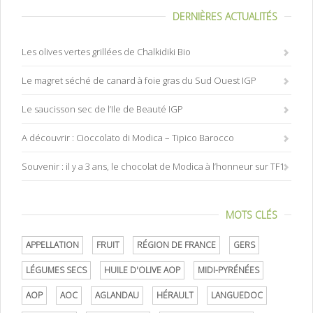
DERNIÈRES ACTUALITÉS
Les olives vertes grillées de Chalkidiki Bio
Le magret séché de canard à foie gras du Sud Ouest IGP
Le saucisson sec de l’Ile de Beauté IGP
A découvrir : Cioccolato di Modica – Tipico Barocco
Souvenir : il y a 3 ans, le chocolat de Modica à l’honneur sur TF1
MOTS CLÉS
APPELLATION
FRUIT
RÉGION DE FRANCE
GERS
LÉGUMES SECS
HUILE D'OLIVE AOP
MIDI-PYRÉNÉES
AOP
AOC
AGLANDAU
HÉRAULT
LANGUEDOC