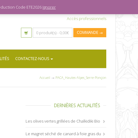
 réduction Code ETE2026
Ignorer
Accès professionnels
0 produit(s) -
0,00
€
COMMANDE →
LITÉS
CONTACTEZ-NOUS
Accueil
→
PACA_Hautes-Alpes_Serre-Ponçon
DERNIÈRES ACTUALITÉS
Les olives vertes grillées de Chalkidiki Bio
Le magret séché de canard à foie gras du