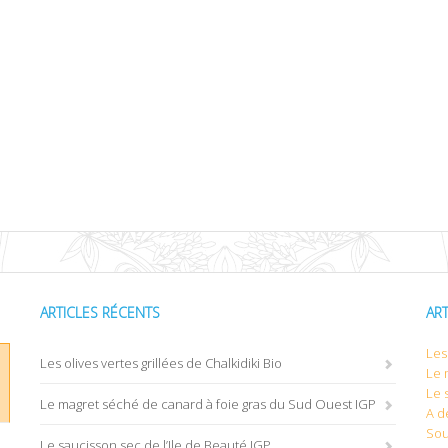
ARTICLES RÉCENTS
AR
Les 
Les olives vertes grillées de Chalkidiki Bio
Le 
Le 
Le magret séché de canard à foie gras du Sud Ouest IGP
A d
Sou
Le saucisson sec de l’Ile de Beauté IGP