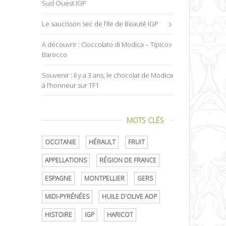
Sud Ouest IGP
Le saucisson sec de l’Ile de Beauté IGP
A découvrir : Cioccolato di Modica – Tipico
Barocco
Souvenir : il y a 3 ans, le chocolat de Modica
à l’honneur sur TF1
MOTS CLÉS
OCCITANIE
HÉRAULT
FRUIT
APPELLATIONS
RÉGION DE FRANCE
ESPAGNE
MONTPELLIER
GERS
MIDI-PYRÉNÉES
HUILE D'OLIVE AOP
HISTOIRE
IGP
HARICOT