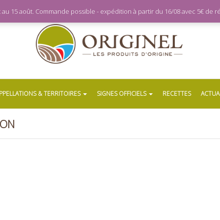
let au 15 août. Commande possible - expédition à partir du 16/08 avec 5€ de
PPELLATIONS & TERRITOIRES
SIGNES OFFICIELS
RECETTES
ACTUA
ÇON