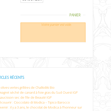
PANIER
Votre panier est vide.
TICLES RÉCENTS
olives vertes grillées de Chalkidiki Bio
magret séché de canard à foie gras du Sud Ouest IGP
saucisson sec de l’Ile de Beauté IGP
écouvrir : Cioccolato di Modica – Tipico Barocco
venir : il y a 3 ans, le chocolat de Modica à l’honneur sur