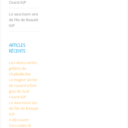
Ouest IGP
Le saucisson sec
de l’Ile de Beauté
IGP
ARTICLES
RÉCENTS
Les olives vertes
grillées de
Chalkidiki Bio
Le magret séché
de canard à foie
gras du Sud
Ouest IGP
Le saucisson sec
de l’Ile de Beauté
IGP
A découvrir :
Cioccolato di