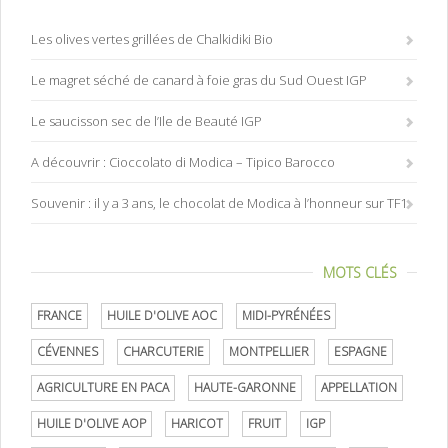
Les olives vertes grillées de Chalkidiki Bio
Le magret séché de canard à foie gras du Sud Ouest IGP
Le saucisson sec de l’Ile de Beauté IGP
A découvrir : Cioccolato di Modica – Tipico Barocco
Souvenir : il y a 3 ans, le chocolat de Modica à l’honneur sur TF1
MOTS CLÉS
FRANCE
HUILE D'OLIVE AOC
MIDI-PYRÉNÉES
CÉVENNES
CHARCUTERIE
MONTPELLIER
ESPAGNE
AGRICULTURE EN PACA
HAUTE-GARONNE
APPELLATION
HUILE D'OLIVE AOP
HARICOT
FRUIT
IGP