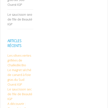
Ouest IGP
Le saucisson sec
de l’Ile de Beauté
IGP
ARTICLES
RÉCENTS
Les olives vertes
grillées de
Chalkidiki Bio
Le magret séché
de canard à foie
gras du Sud
Ouest IGP
Le saucisson sec
de l’Ile de Beauté
IGP
A découvrir :