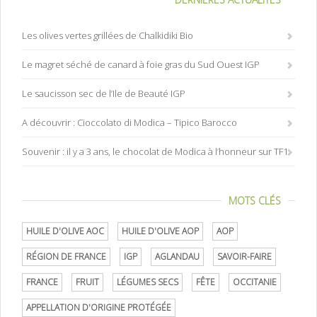
Les olives vertes grillées de Chalkidiki Bio
Le magret séché de canard à foie gras du Sud Ouest IGP
Le saucisson sec de l’Ile de Beauté IGP
A découvrir : Cioccolato di Modica – Tipico Barocco
Souvenir : il y a 3 ans, le chocolat de Modica à l’honneur sur TF1
MOTS CLÉS
HUILE D'OLIVE AOC
HUILE D'OLIVE AOP
AOP
RÉGION DE FRANCE
IGP
AGLANDAU
SAVOIR-FAIRE
FRANCE
FRUIT
LÉGUMES SECS
FÊTE
OCCITANIE
APPELLATION D'ORIGINE PROTÉGÉE