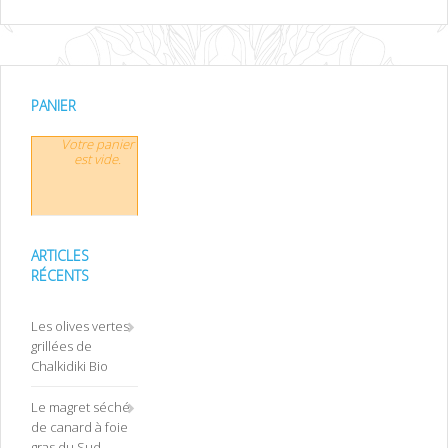
PANIER
Votre panier
est vide.
ARTICLES
RÉCENTS
Les olives vertes
grillées de
Chalkidiki Bio
Le magret séché
de canard à foie
gras du Sud