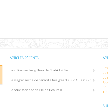
ARTICLES RÉCENTS
AR
Les 
Les olives vertes grillées de Chalkidiki Bio
Le 
Le 
Le magret séché de canard à foie gras du Sud Ouest IGP
A d
Sou
Le saucisson sec de l’Ile de Beauté IGP
TF1
SU