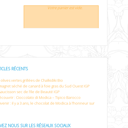
Votre panier est vide.
TICLES RÉCENTS
olives vertes grillées de Chalkidiki Bio
magret séché de canard à foie gras du Sud Ouest IGP
saucisson sec de l’Ile de Beauté IGP
écouvrir : Cioccolato di Modica – Tipico Barocco
venir : il y a 3 ans, le chocolat de Modica à l’honneur sur
IVEZ NOUS SUR LES RÉSEAUX SOCIAUX