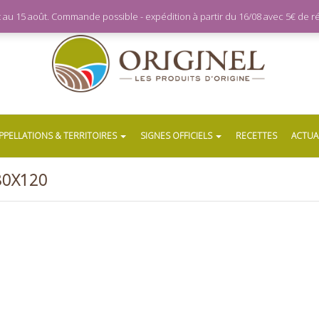
let au 15 août. Commande possible - expédition à partir du 16/08 avec 5€ de
PPELLATIONS & TERRITOIRES
SIGNES OFFICIELS
RECETTES
ACTUA
80X120