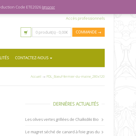
 réduction Code ETE2026
Ignorer
Accès professionnels
0 produit(s) -
0,00
€
COMMANDE →
LITÉS
CONTACTEZ-NOUS
Accueil
→
PDL_Boeuf-fermier-du-maine_280x120
DERNIÈRES ACTUALITÉS
Les olives vertes grillées de Chalkidiki Bio
Le magret séché de canard à foie gras du