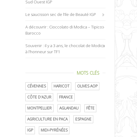
Sud Ouest IGP
Le saucisson sec de l’Ile de Beauté IGP
A découvrir : Cioccolato di Modica – Tipico
Barocco
Souvenir : il y a 3 ans, le chocolat de Modica
à l’honneur sur TF1
MOTS CLÉS
CÉVENNES
HARICOT
OLIVES AOP
CÔTE D'AZUR
FRANCE
MONTPELLIER
AGLANDAU
FÊTE
AGRICULTURE EN PACA
ESPAGNE
IGP
MIDI-PYRÉNÉES