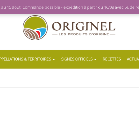
let au 15 août. Commande possible - expédition à partir du 16/08 avec 5€ de
PPELLATIONS & TERRITOIRES
SIGNES OFFICIELS
RECETTES
ACTUA