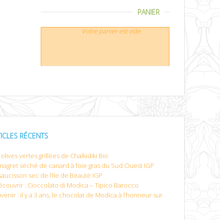
PANIER
Votre panier est vide.
TICLES RÉCENTS
olives vertes grillées de Chalkidiki Bio
magret séché de canard à foie gras du Sud Ouest IGP
saucisson sec de l’Ile de Beauté IGP
écouvrir : Cioccolato di Modica – Tipico Barocco
venir : il y a 3 ans, le chocolat de Modica à l’honneur sur