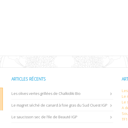
ARTICLES RÉCENTS
AR
Les 
Les olives vertes grillées de Chalkidiki Bio
Le 
Le 
Le magret séché de canard à foie gras du Sud Ouest IGP
A d
Sou
Le saucisson sec de l’Ile de Beauté IGP
TF1