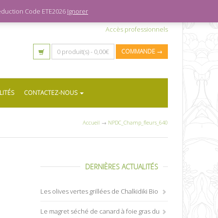
 réduction Code ETE2026
Ignorer
Accès professionnels
0 produit(s) -
0,00
€
COMMANDE →
LITÉS
CONTACTEZ-NOUS
Accueil
→
NPDC_Champ_fleurs_640
DERNIÈRES ACTUALITÉS
Les olives vertes grillées de Chalkidiki Bio
Le magret séché de canard à foie gras du