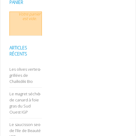
PANIER
Votre panier
est vide.
ARTICLES
RÉCENTS
Les olives vertes
grillées de
Chalkidiki Bio
Le magret séché
de canard à foie
gras du Sud
Ouest IGP
Le saucisson sec
de l’Ile de Beauté