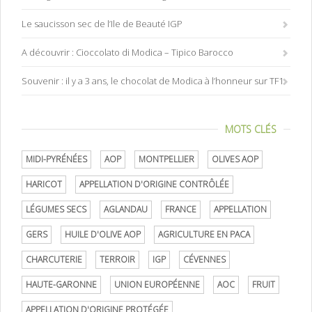
Le saucisson sec de l’Ile de Beauté IGP
A découvrir : Cioccolato di Modica – Tipico Barocco
Souvenir : il y a 3 ans, le chocolat de Modica à l’honneur sur TF1
MOTS CLÉS
MIDI-PYRÉNÉES
AOP
MONTPELLIER
OLIVES AOP
HARICOT
APPELLATION D'ORIGINE CONTRÔLÉE
LÉGUMES SECS
AGLANDAU
FRANCE
APPELLATION
GERS
HUILE D'OLIVE AOP
AGRICULTURE EN PACA
CHARCUTERIE
TERROIR
IGP
CÉVENNES
HAUTE-GARONNE
UNION EUROPÉENNE
AOC
FRUIT
APPELLATION D'ORIGINE PROTÉGÉE