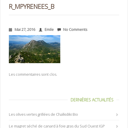
R_MPYRENEES_B
Mai 27, 2016
Emile
No Comments
Les commentaires sont clos.
DERNIÈRES ACTUALITÉS
Les olives vertes grillées de Chalkidiki Bio
Le magret séché de canard à foie gras du Sud Ouest IGP