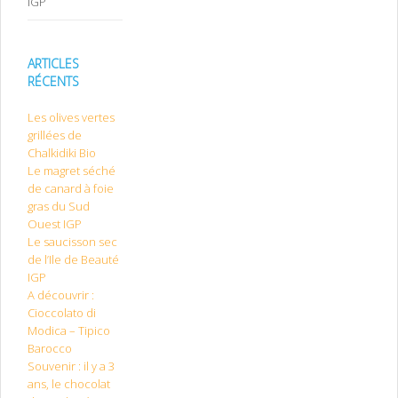
IGP
ARTICLES
RÉCENTS
Les olives vertes
grillées de
Chalkidiki Bio
Le magret séché
de canard à foie
gras du Sud
Ouest IGP
Le saucisson sec
de l’Ile de Beauté
IGP
A découvrir :
Cioccolato di
Modica – Tipico
Barocco
Souvenir : il y a 3
ans, le chocolat