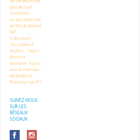
de canard à foie
gras du Sud
Ouest IGP
Le saucisson sec
de l’Ile de Beauté
IGP
A découvrir :
Cioccolato di
Modica – Tipico
Barocco
Souvenir : il y a 3
ans, le chocolat
de Modica à
l’honneur sur TF1
SUIVEZ NOUS
SUR LES
RÉSEAUX
SOCIAUX