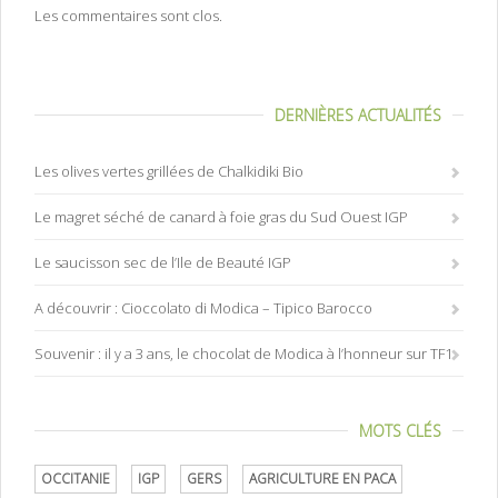
Les commentaires sont clos.
DERNIÈRES ACTUALITÉS
Les olives vertes grillées de Chalkidiki Bio
Le magret séché de canard à foie gras du Sud Ouest IGP
Le saucisson sec de l’Ile de Beauté IGP
A découvrir : Cioccolato di Modica – Tipico Barocco
Souvenir : il y a 3 ans, le chocolat de Modica à l’honneur sur TF1
MOTS CLÉS
OCCITANIE
IGP
GERS
AGRICULTURE EN PACA