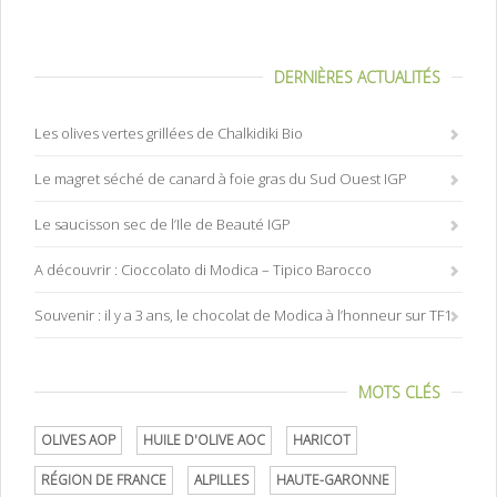
DERNIÈRES ACTUALITÉS
Les olives vertes grillées de Chalkidiki Bio
Le magret séché de canard à foie gras du Sud Ouest IGP
Le saucisson sec de l’Ile de Beauté IGP
A découvrir : Cioccolato di Modica – Tipico Barocco
Souvenir : il y a 3 ans, le chocolat de Modica à l’honneur sur TF1
MOTS CLÉS
OLIVES AOP
HUILE D'OLIVE AOC
HARICOT
RÉGION DE FRANCE
ALPILLES
HAUTE-GARONNE