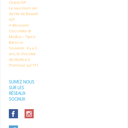
Ouest IGP
Le saucisson sec
de l’Ile de Beauté
IGP
A découvrir :
Cioccolato di
Modica – Tipico
Barocco
Souvenir : il y a 3
ans, le chocolat
de Modica à
l’honneur sur TF1
SUIVEZ NOUS
SUR LES
RÉSEAUX
SOCIAUX