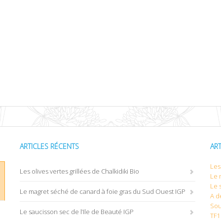
ARTICLES RÉCENTS
AR
Les 
Les olives vertes grillées de Chalkidiki Bio
Le 
Le 
Le magret séché de canard à foie gras du Sud Ouest IGP
A d
Sou
Le saucisson sec de l’Ile de Beauté IGP
TF1