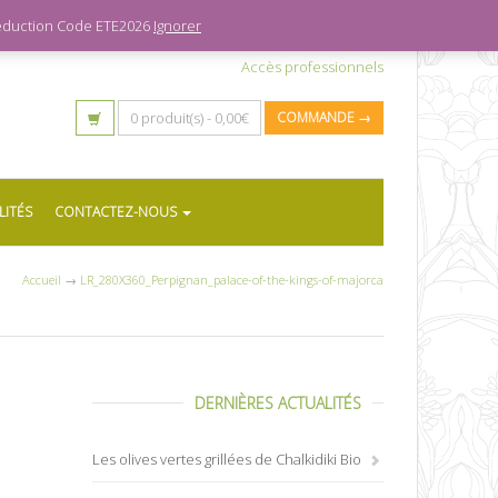
 réduction Code ETE2026
Ignorer
Accès professionnels
0 produit(s) -
0,00
€
COMMANDE →
LITÉS
CONTACTEZ-NOUS
Accueil
→
LR_280X360_Perpignan_palace-of-the-kings-of-majorca
DERNIÈRES ACTUALITÉS
Les olives vertes grillées de Chalkidiki Bio