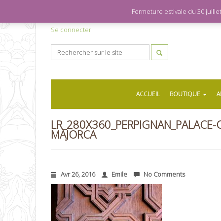
Fermeture estivale du 30 juil
Se connecter
ACCUEIL
BOUTIQUE
A
LR_280X360_PERPIGNAN_PALACE-O
MAJORCA
Avr 26, 2016
Emile
No Comments