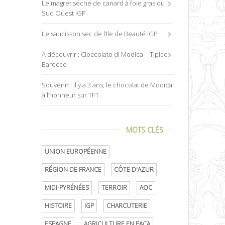
Le magret séché de canard à foie gras du
Sud Ouest IGP
Le saucisson sec de l’Ile de Beauté IGP
A découvrir : Cioccolato di Modica – Tipico
Barocco
Souvenir : il y a 3 ans, le chocolat de Modica
à l’honneur sur TF1
MOTS CLÉS
UNION EUROPÉENNE
RÉGION DE FRANCE
CÔTE D'AZUR
MIDI-PYRÉNÉES
TERROIR
AOC
HISTOIRE
IGP
CHARCUTERIE
ESPAGNE
AGRICULTURE EN PACA