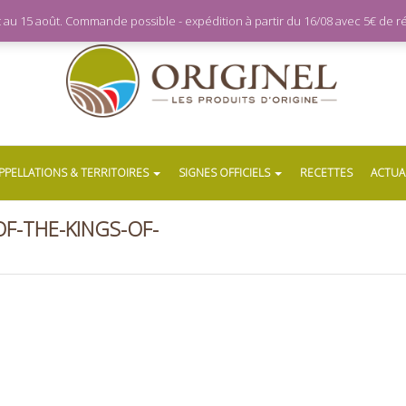
let au 15 août. Commande possible - expédition à partir du 16/08 avec 5€ de
PPELLATIONS & TERRITOIRES
SIGNES OFFICIELS
RECETTES
ACTUA
F-THE-KINGS-OF-