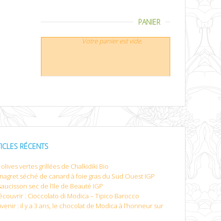
PANIER
Votre panier est vide.
TICLES RÉCENTS
olives vertes grillées de Chalkidiki Bio
magret séché de canard à foie gras du Sud Ouest IGP
saucisson sec de l’Ile de Beauté IGP
écouvrir : Cioccolato di Modica – Tipico Barocco
venir : il y a 3 ans, le chocolat de Modica à l’honneur sur