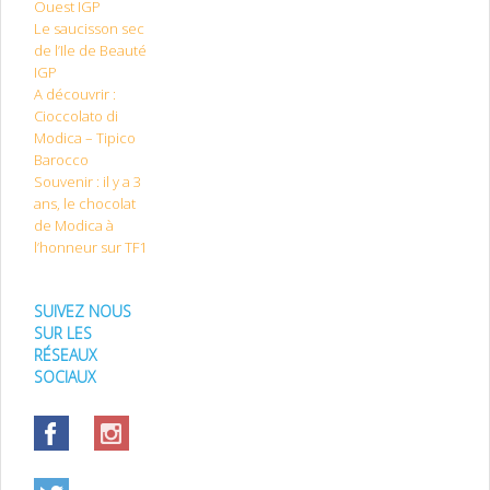
Ouest IGP
Le saucisson sec
de l’Ile de Beauté
IGP
A découvrir :
Cioccolato di
Modica – Tipico
Barocco
Souvenir : il y a 3
ans, le chocolat
de Modica à
l’honneur sur TF1
SUIVEZ NOUS
SUR LES
RÉSEAUX
SOCIAUX