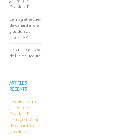
grillées de
Chalkidiki Bio
Le magret séché
de canard à foie
gras du Sud
Ouest IGP
Le saucisson sec
de l’Ile de Beauté
IGP
ARTICLES
RÉCENTS
Les olives vertes
grillées de
Chalkidiki Bio
Le magret séché
de canard à foie
gras du Sud