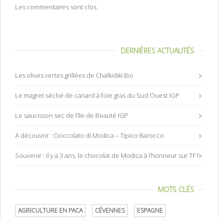
Les commentaires sont clos.
DERNIÈRES ACTUALITÉS
Les olives vertes grillées de Chalkidiki Bio
Le magret séché de canard à foie gras du Sud Ouest IGP
Le saucisson sec de l’Ile de Beauté IGP
A découvrir : Cioccolato di Modica – Tipico Barocco
Souvenir : il y a 3 ans, le chocolat de Modica à l’honneur sur TF1
MOTS CLÉS
AGRICULTURE EN PACA
CÉVENNES
ESPAGNE