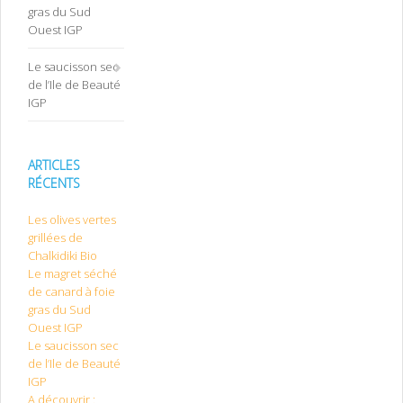
gras du Sud
Ouest IGP
Le saucisson sec
de l’Ile de Beauté
IGP
ARTICLES
RÉCENTS
Les olives vertes
grillées de
Chalkidiki Bio
Le magret séché
de canard à foie
gras du Sud
Ouest IGP
Le saucisson sec
de l’Ile de Beauté
IGP
A découvrir :