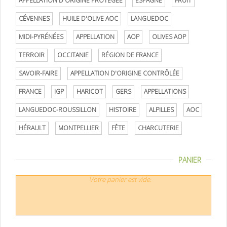
APPELLATION D'ORIGINE PROTÉGÉE
ESPAGNE
FRUIT
CÉVENNES
HUILE D'OLIVE AOC
LANGUEDOC
MIDI-PYRÉNÉES
APPELLATION
AOP
OLIVES AOP
TERROIR
OCCITANIE
RÉGION DE FRANCE
SAVOIR-FAIRE
APPELLATION D'ORIGINE CONTRÔLÉE
FRANCE
IGP
HARICOT
GERS
APPELLATIONS
LANGUEDOC-ROUSSILLON
HISTOIRE
ALPILLES
AOC
HÉRAULT
MONTPELLIER
FÊTE
CHARCUTERIE
PANIER
Votre panier est vide.