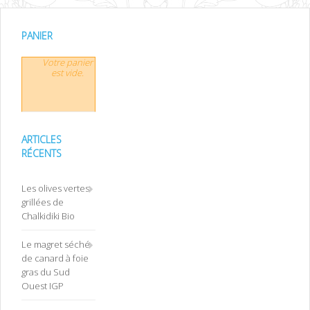
PANIER
Votre panier
est vide.
ARTICLES
RÉCENTS
Les olives vertes
grillées de
Chalkidiki Bio
Le magret séché
de canard à foie
gras du Sud
Ouest IGP