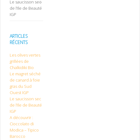
Le saucisson sec
de l’Ile de Beauté
IGP
ARTICLES
RÉCENTS
Les olives vertes
grillées de
Chalkidiki Bio
Le magret séché
de canard à foie
gras du Sud
Ouest IGP
Le saucisson sec
de l’Ile de Beauté
IGP
A découvrir :
Cioccolato di
Modica – Tipico
Barocco