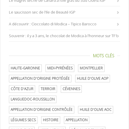
Le magret séché de canard à foie gras du Sud Ouest IGP
Le saucisson sec de l’Ile de Beauté IGP
A découvrir : Cioccolato di Modica – Tipico Barocco
Souvenir : il y a 3 ans, le chocolat de Modica à l’honneur sur TF1
MOTS CLÉS
HAUTE-GARONNE
MIDI-PYRÉNÉES
MONTPELLIER
APPELLATION D'ORIGINE PROTÉGÉE
HUILE D'OLIVE AOP
CÔTE D'AZUR
TERROIR
CÉVENNES
LANGUEDOC-ROUSSILLON
APPELLATION D'ORIGINE CONTRÔLÉE
HUILE D'OLIVE AOC
LÉGUMES SECS
HISTOIRE
APPELLATION