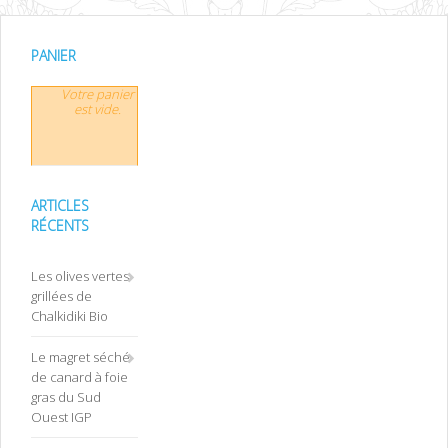
PANIER
Votre panier
est vide.
ARTICLES
RÉCENTS
Les olives vertes
grillées de
Chalkidiki Bio
Le magret séché
de canard à foie
gras du Sud
Ouest IGP