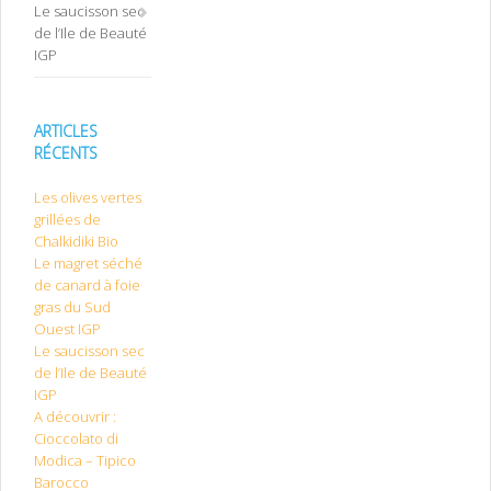
Le saucisson sec
de l’Ile de Beauté
IGP
ARTICLES
RÉCENTS
Les olives vertes
grillées de
Chalkidiki Bio
Le magret séché
de canard à foie
gras du Sud
Ouest IGP
Le saucisson sec
de l’Ile de Beauté
IGP
A découvrir :
Cioccolato di
Modica – Tipico
Barocco