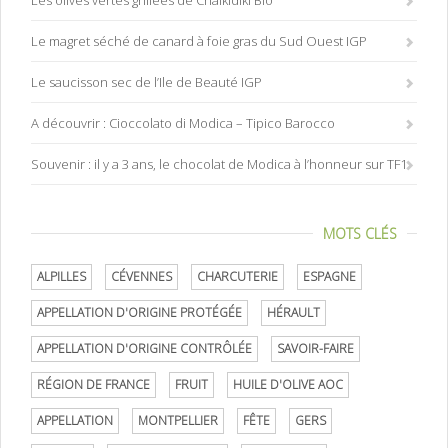
Les olives vertes grillées de Chalkidiki Bio
Le magret séché de canard à foie gras du Sud Ouest IGP
Le saucisson sec de l’Ile de Beauté IGP
A découvrir : Cioccolato di Modica – Tipico Barocco
Souvenir : il y a 3 ans, le chocolat de Modica à l’honneur sur TF1
MOTS CLÉS
ALPILLES
CÉVENNES
CHARCUTERIE
ESPAGNE
APPELLATION D'ORIGINE PROTÉGÉE
HÉRAULT
APPELLATION D'ORIGINE CONTRÔLÉE
SAVOIR-FAIRE
RÉGION DE FRANCE
FRUIT
HUILE D'OLIVE AOC
APPELLATION
MONTPELLIER
FÊTE
GERS