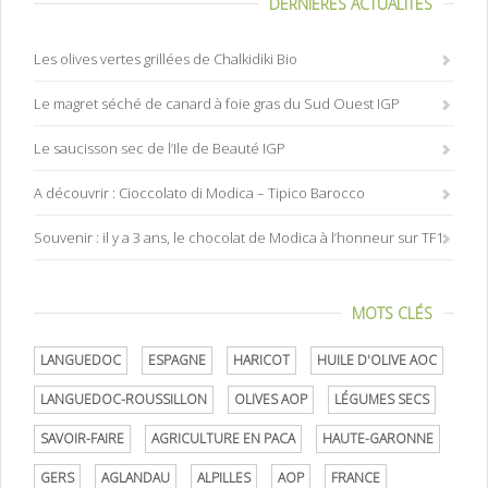
DERNIÈRES ACTUALITÉS
Les olives vertes grillées de Chalkidiki Bio
Le magret séché de canard à foie gras du Sud Ouest IGP
Le saucisson sec de l’Ile de Beauté IGP
A découvrir : Cioccolato di Modica – Tipico Barocco
Souvenir : il y a 3 ans, le chocolat de Modica à l’honneur sur TF1
MOTS CLÉS
LANGUEDOC
ESPAGNE
HARICOT
HUILE D'OLIVE AOC
LANGUEDOC-ROUSSILLON
OLIVES AOP
LÉGUMES SECS
SAVOIR-FAIRE
AGRICULTURE EN PACA
HAUTE-GARONNE
GERS
AGLANDAU
ALPILLES
AOP
FRANCE