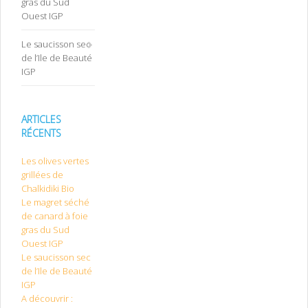
gras du Sud
Ouest IGP
Le saucisson sec
de l’Ile de Beauté
IGP
ARTICLES
RÉCENTS
Les olives vertes
grillées de
Chalkidiki Bio
Le magret séché
de canard à foie
gras du Sud
Ouest IGP
Le saucisson sec
de l’Ile de Beauté
IGP
A découvrir :