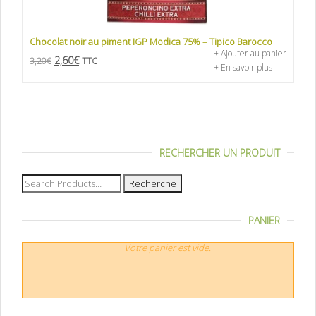
Chocolat noir au piment IGP Modica 75% – Tipico Barocco
+ Ajouter au panier
2,60
€
3,20
€
TTC
+ En savoir plus
RECHERCHER UN PRODUIT
Recherche
pour :
PANIER
Votre panier est vide.