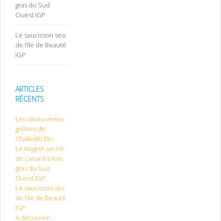
gras du Sud
Ouest IGP
Le saucisson sec
de l’Ile de Beauté
IGP
ARTICLES
RÉCENTS
Les olives vertes
grillées de
Chalkidiki Bio
Le magret séché
de canard à foie
gras du Sud
Ouest IGP
Le saucisson sec
de l’Ile de Beauté
IGP
A découvrir :