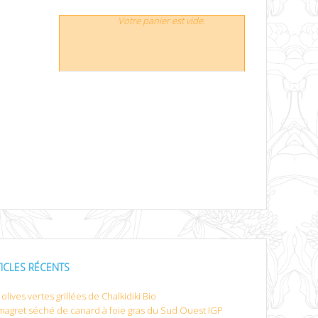
Votre panier est vide.
TICLES RÉCENTS
olives vertes grillées de Chalkidiki Bio
magret séché de canard à foie gras du Sud Ouest IGP