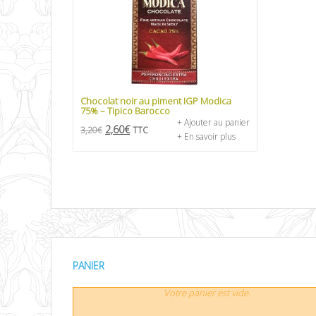
Chocolat noir au piment IGP Modica
75% – Tipico Barocco
+ Ajouter au panier
2,60
€
3,20
€
TTC
+ En savoir plus
PANIER
Votre panier est vide.