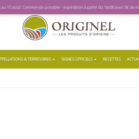
let au 15 août. Commande possible - expédition à partir du 16/08 avec 5€ de
PPELLATIONS & TERRITOIRES
SIGNES OFFICIELS
RECETTES
ACTUA