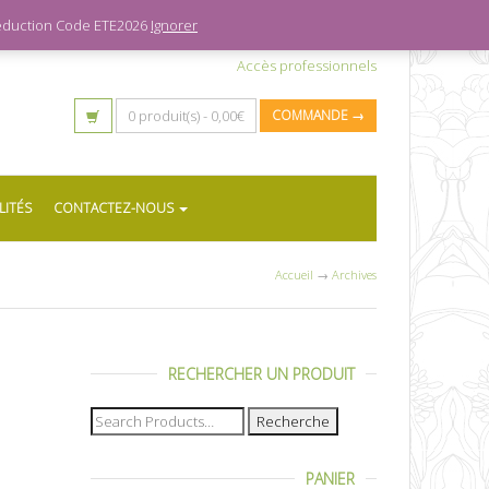
 réduction Code ETE2026
Ignorer
Accès professionnels
0 produit(s) -
0,00
€
COMMANDE →
LITÉS
CONTACTEZ-NOUS
Accueil
→
Archives
RECHERCHER UN PRODUIT
Recherche
pour :
PANIER