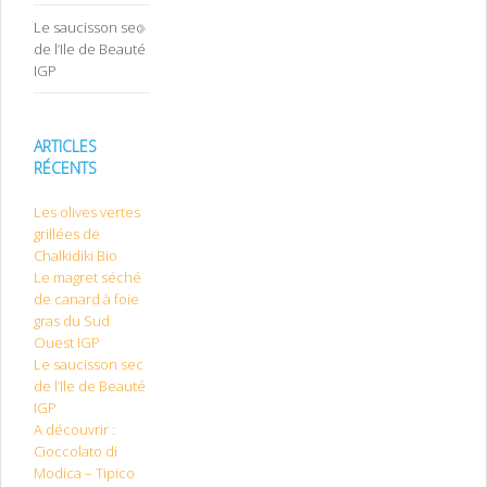
Le saucisson sec
de l’Ile de Beauté
IGP
ARTICLES
RÉCENTS
Les olives vertes
grillées de
Chalkidiki Bio
Le magret séché
de canard à foie
gras du Sud
Ouest IGP
Le saucisson sec
de l’Ile de Beauté
IGP
A découvrir :
Cioccolato di
Modica – Tipico