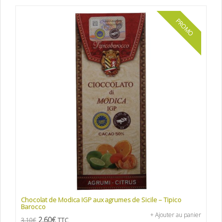
PROMO
Chocolat de Modica IGP aux agrumes de Sicile – Tipico
Barocco
+ Ajouter au panier
2,60
€
3,10
€
TTC