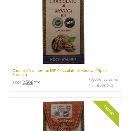
Chocolat à la menthe IGP Cioccolato di Modica – Tipico
Barocco
+ Ajouter au panier
2,50
€
3,00
€
TTC
+ En savoir plus
PROMO