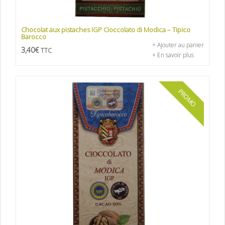
Chocolat aux pistaches IGP Cioccolato di Modica – Tipico
Barocco
+ Ajouter au panier
3,40
€
TTC
+ En savoir plus
PROMO