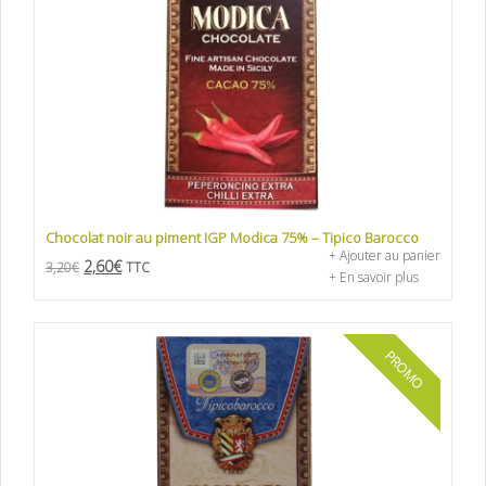
Chocolat noir au piment IGP Modica 75% – Tipico Barocco
+ Ajouter au panier
2,60
€
3,20
€
TTC
+ En savoir plus
PROMO