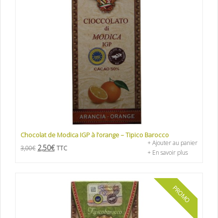
Chocolat de Modica IGP à l’orange – Tipico Barocco
+ Ajouter au panier
2,50
€
3,00
€
TTC
+ En savoir plus
PROMO