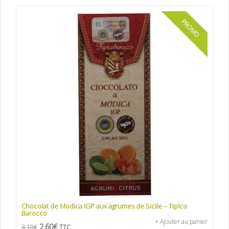
PROMO
Chocolat de Modica IGP aux agrumes de Sicile – Tipico
Barocco
+ Ajouter au panier
2,60
€
3,10
€
TTC