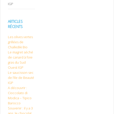
IGP
ARTICLES
RÉCENTS
Les olives vertes
grillées de
Chalkidiki Bio
Le magret séché
de canard à foie
gras du Sud
Ouest IGP
Le saucisson sec
de l’Ile de Beauté
IGP
A découvrir :
Cioccolato di
Modica – Tipico
Barocco
Souvenir : il y a 3
ans, le chocolat