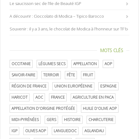
Le saucisson sec de l’Ile de Beauté IGP
A découvrir : Cioccolato di Modica – Tipico Barocco
Souvenir : il y a 3 ans, le chocolat de Modica à l’honneur sur TF1
MOTS CLÉS
OCCITANIE
LÉGUMES SECS
APPELLATION
AOP
SAVOIR-FAIRE
TERROIR
FÊTE
FRUIT
RÉGION DE FRANCE
UNION EUROPÉENNE
ESPAGNE
HARICOT
AOC
FRANCE
AGRICULTURE EN PACA
APPELLATION D'ORIGINE PROTÉGÉE
HUILE D'OLIVE AOP
MIDI-PYRÉNÉES
GERS
HISTOIRE
CHARCUTERIE
IGP
OLIVES AOP
LANGUEDOC
AGLANDAU