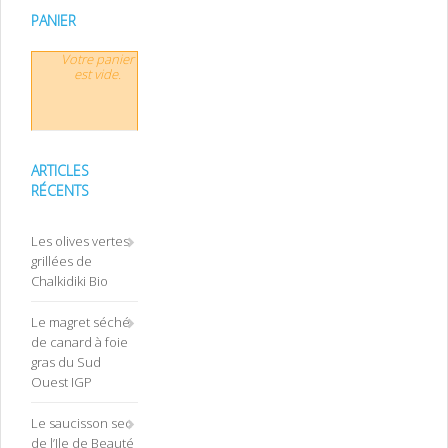
PANIER
Votre panier
est vide.
ARTICLES
RÉCENTS
Les olives vertes
grillées de
Chalkidiki Bio
Le magret séché
de canard à foie
gras du Sud
Ouest IGP
Le saucisson sec
de l’Ile de Beauté