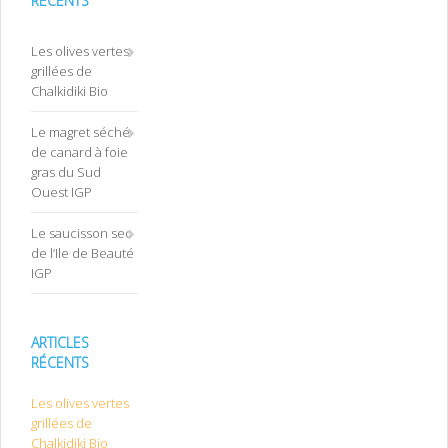
RÉCENTS
Les olives vertes
grillées de
Chalkidiki Bio
Le magret séché
de canard à foie
gras du Sud
Ouest IGP
Le saucisson sec
de l’Ile de Beauté
IGP
ARTICLES
RÉCENTS
Les olives vertes
grillées de
Chalkidiki Bio