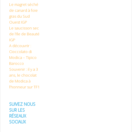
Le magret séché
de canard à foie
gras du Sud
Ouest IGP
Le saucisson sec
de l’Ile de Beauté
IGP
A découvrir :
Cioccolato di
Modica – Tipico
Barocco
Souvenir : il y a 3
ans, le chocolat
de Modica à
l’honneur sur TF1
SUIVEZ NOUS
SUR LES
RÉSEAUX
SOCIAUX