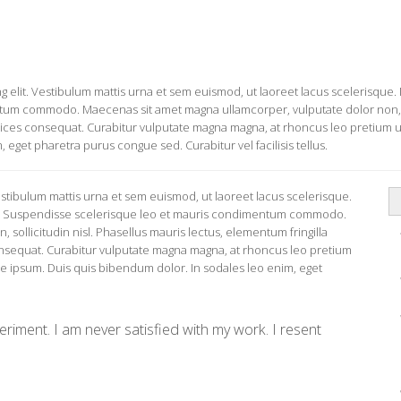
 elit. Vestibulum mattis urna et sem euismod, ut laoreet lacus scelerisque. M
um commodo. Maecenas sit amet magna ullamcorper, vulputate dolor non, so
ltrices consequat. Curabitur vulputate magna magna, at rhoncus leo pretium ut
 eget pharetra purus congue sed. Curabitur vel facilisis tellus.
estibulum mattis urna et sem euismod, ut laoreet lacus scelerisque.
lor. Suspendisse scelerisque leo et mauris condimentum commodo.
sollicitudin nisl. Phasellus mauris lectus, elementum fringilla
consequat. Curabitur vulputate magna magna, at rhoncus leo pretium
itae ipsum. Duis quis bibendum dolor. In sodales leo enim, eget
periment. I am never satisfied with my work. I resent