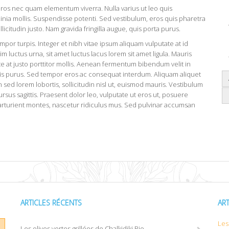
eros nec quam elementum viverra. Nulla varius ut leo quis
inia mollis. Suspendisse potenti. Sed vestibulum, eros quis pharetra
licitudin justo. Nam gravida fringilla augue, quis porta purus.
or turpis. Integer et nibh vitae ipsum aliquam vulputate at id
m luctus urna, sit amet luctus lacus lorem sit amet ligula. Mauris
e at justo porttitor mollis. Aenean fermentum bibendum velit in
natis purus. Sed tempor eros ac consequat interdum. Aliquam aliquet
sed lorem lobortis, sollicitudin nisl ut, euismod mauris. Vestibulum
cursus sagittis. Praesent dolor leo, vulputate ut eros ut, posuere
parturient montes, nascetur ridiculus mus. Sed pulvinar accumsan
ARTICLES RÉCENTS
AR
Les 
Les olives vertes grillées de Chalkidiki Bio