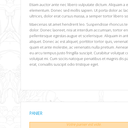
Etiam auctor ante nec libero vulputate dictum. Aliquam a 
elementum. Donec sed mollis sapien. Ut porta dolor ac lac
ultrices, dolor erat cursus massa, a semper tortor libero sol
Maecenas sit amet hendrerit leo. Suspendisse rhoncus temp
dolor. Donec laoreet, nisi at interdum accumsan, tortor eni
pellentesque egestas augue et scelerisque. Aliquam in ant
aliquet. Donec ac est aliquet, porttitor tortor quis, vene
quam et ante molestie, ac venenatis nulla pretium. Aenean 
eu arcu tempus justo fringilla suscipit. Curabitur volutpat 
volutpat mi. Cum sociis natoque penatibus et magnis dis 
erat, convallis suscipit odio tristique eget.
PANIER
Votre panier est vide.