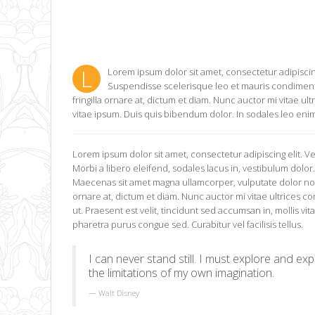
L
Lorem ipsum dolor sit amet, consectetur adipiscing
Suspendisse scelerisque leo et mauris condiment
fringilla ornare at, dictum et diam. Nunc auctor mi vitae u
vitae ipsum. Duis quis bibendum dolor. In sodales leo enim,
Lorem ipsum dolor sit amet, consectetur adipiscing elit. V
Morbi a libero eleifend, sodales lacus in, vestibulum do
Maecenas sit amet magna ullamcorper, vulputate dolor non, 
ornare at, dictum et diam. Nunc auctor mi vitae ultrices 
ut. Praesent est velit, tincidunt sed accumsan in, mollis v
pharetra purus congue sed. Curabitur vel facilisis tellus.
I can never stand still. I must explore and ex
the limitations of my own imagination.
Walt Disney