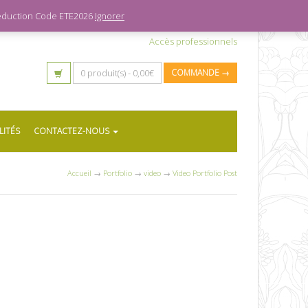
 réduction Code ETE2026
Ignorer
Accès professionnels
0 produit(s) -
0,00
€
COMMANDE →
LITÉS
CONTACTEZ-NOUS
Accueil
→
Portfolio
→
video
→
Video Portfolio Post