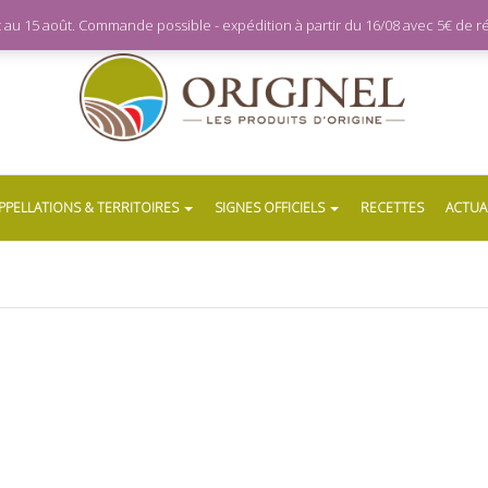
let au 15 août. Commande possible - expédition à partir du 16/08 avec 5€ de
PPELLATIONS & TERRITOIRES
SIGNES OFFICIELS
RECETTES
ACTUA