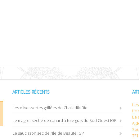
ARTICLES RÉCENTS
AR
Les 
Les olives vertes grillées de Chalkidiki Bio
Le 
Le 
Le magret séché de canard à foie gras du Sud Ouest IGP
A d
Sou
Le saucisson sec de l’Ile de Beauté IGP
TF1