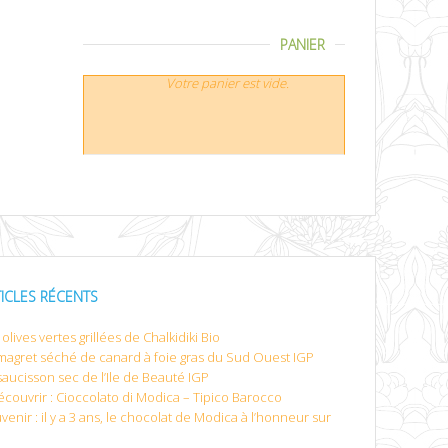
PANIER
Votre panier est vide.
TICLES RÉCENTS
olives vertes grillées de Chalkidiki Bio
magret séché de canard à foie gras du Sud Ouest IGP
saucisson sec de l’Ile de Beauté IGP
écouvrir : Cioccolato di Modica – Tipico Barocco
venir : il y a 3 ans, le chocolat de Modica à l’honneur sur