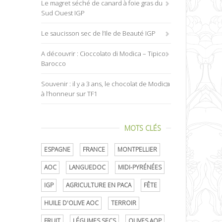
Le magret séché de canard à foie gras du
Sud Ouest IGP
Le saucisson sec de l’Ile de Beauté IGP
A découvrir : Cioccolato di Modica – Tipico
Barocco
Souvenir : il y a 3 ans, le chocolat de Modica
à l’honneur sur TF1
MOTS CLÉS
ESPAGNE
FRANCE
MONTPELLIER
AOC
LANGUEDOC
MIDI-PYRÉNÉES
IGP
AGRICULTURE EN PACA
FÊTE
HUILE D'OLIVE AOC
TERROIR
FRUIT
LÉGUMES SECS
OLIVES AOP