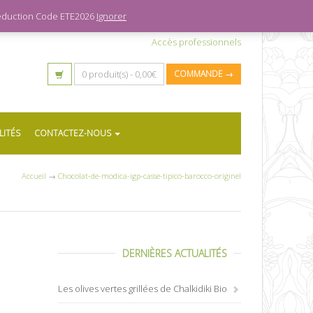
 réduction Code ETE2026
Ignorer
Accès professionnels
0 produit(s) -
0,00
€
COMMANDE →
LITÉS
CONTACTEZ-NOUS
Accueil
→
Chocolat-de-modica-igp-casse-tipico-barocco-originel
DERNIÈRES ACTUALITÉS
Les olives vertes grillées de Chalkidiki Bio