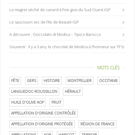
Le magret séché de canard à foie gras du Sud Ouest IGP
Le saucisson sec de l’Ile de Beauté IGP
A découvrir : Cioccolato di Modica – Tipico Barocco
Souvenir : il y a 3 ans, le chocolat de Modica à l’honneur sur TF1
MOTS CLÉS
FÊTE
GERS
HISTOIRE
MONTPELLIER
OCCITANIE
LANGUEDOC-ROUSSILLON
HÉRAULT
HUILE D'OLIVE AOP
FRUIT
APPELLATION D'ORIGINE CONTRÔLÉE
APPELLATION D'ORIGINE PROTÉGÉE
RÉGION DE FRANCE
APPELLATIONS
AOP
HARICOT
TERROIR