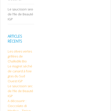
Le saucisson sec
de l’Ile de Beauté
IGP
ARTICLES
RÉCENTS
Les olives vertes
grillées de
Chalkidiki Bio
Le magret séché
de canard à foie
gras du Sud
Ouest IGP
Le saucisson sec
de l’Ile de Beauté
IGP
A découvrir :
Cioccolato di
Modica – Tipico