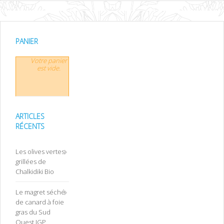
PANIER
Votre panier
est vide.
ARTICLES
RÉCENTS
Les olives vertes
grillées de
Chalkidiki Bio
Le magret séché
de canard à foie
gras du Sud
Ouest IGP