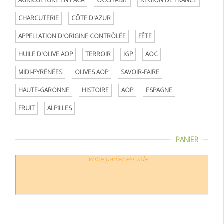
AGRICULTURE EN PACA
OCCITANIE
RÉGION DE FRANCE
CHARCUTERIE
CÔTE D'AZUR
APPELLATION D'ORIGINE CONTRÔLÉE
FÊTE
HUILE D'OLIVE AOP
TERROIR
IGP
AOC
MIDI-PYRÉNÉES
OLIVES AOP
SAVOIR-FAIRE
HAUTE-GARONNE
HISTOIRE
AOP
ESPAGNE
FRUIT
ALPILLES
PANIER
Votre panier est vide.