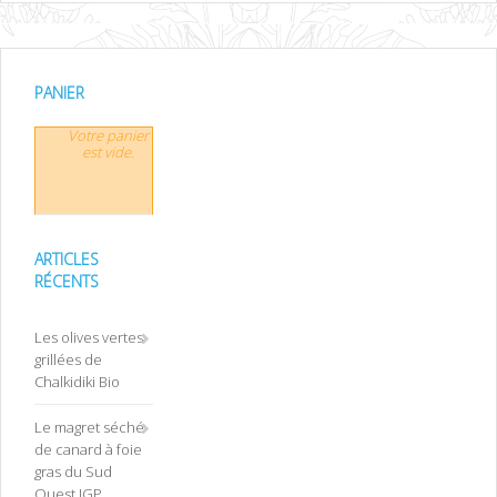
PANIER
Votre panier
est vide.
ARTICLES
RÉCENTS
Les olives vertes
grillées de
Chalkidiki Bio
Le magret séché
de canard à foie
gras du Sud
Ouest IGP