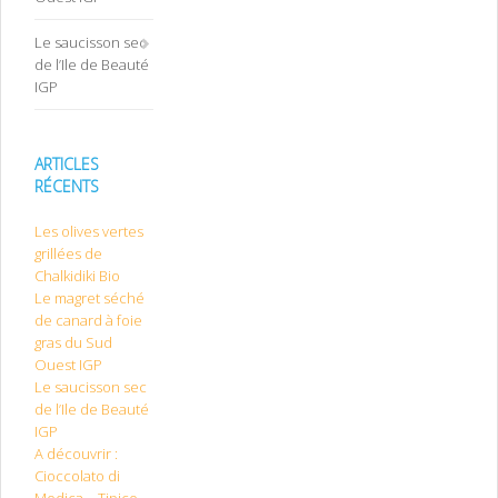
Le saucisson sec
de l’Ile de Beauté
IGP
ARTICLES
RÉCENTS
Les olives vertes
grillées de
Chalkidiki Bio
Le magret séché
de canard à foie
gras du Sud
Ouest IGP
Le saucisson sec
de l’Ile de Beauté
IGP
A découvrir :
Cioccolato di