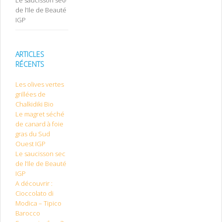
Le saucisson sec
de l’Ile de Beauté
IGP
ARTICLES
RÉCENTS
Les olives vertes
grillées de
Chalkidiki Bio
Le magret séché
de canard à foie
gras du Sud
Ouest IGP
Le saucisson sec
de l’Ile de Beauté
IGP
A découvrir :
Cioccolato di
Modica – Tipico
Barocco