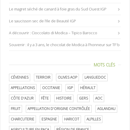
Le magret séché de canard à foie gras du Sud Ouest IGP
Le saucisson sec de l’Ile de Beauté IGP
A découvrir : Cioccolato di Modica – Tipico Barocco
Souvenir : il y a 3 ans, le chocolat de Modica à l’honneur sur TF1
MOTS CLÉS
CÉVENNES
TERROIR
OLIVES AOP
LANGUEDOC
APPELLATIONS
OCCITANIE
IGP
HÉRAULT
CÔTE D'AZUR
FÊTE
HISTOIRE
GERS
AOC
FRUIT
APPELLATION D'ORIGINE CONTRÔLÉE
AGLANDAU
CHARCUTERIE
ESPAGNE
HARICOT
ALPILLES
AGRICULTURE EN PACA
RÉGION DE FRANCE