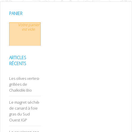
PANIER
Votre panier
est vide.
ARTICLES
RÉCENTS
Les olives vertes
grillées de
Chalkidiki Bio
Le magret séché
de canard à foie
gras du Sud
Ouest IGP