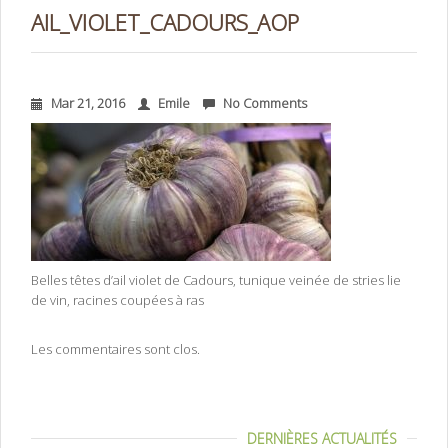
AIL_VIOLET_CADOURS_AOP
Mar 21, 2016
Emile
No Comments
Belles têtes d’ail violet de Cadours, tunique veinée de stries lie
de vin, racines coupées à ras
Les commentaires sont clos.
DERNIÈRES ACTUALITÉS