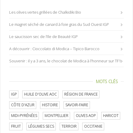
Les olives vertes grillées de Chalkidiki Bio
Le magret séché de canard à foie gras du Sud Ouest IGP
Le saucisson sec de l’Ile de Beauté IGP
A découvrir : Cioccolato di Modica – Tipico Barocco
Souvenir : il y a 3 ans, le chocolat de Modica à l’honneur sur TF1
MOTS CLÉS
IGP
HUILE D'OLIVE AOC
RÉGION DE FRANCE
CÔTE D'AZUR
HISTOIRE
SAVOIR-FAIRE
MIDI-PYRÉNÉES
MONTPELLIER
OLIVES AOP
HARICOT
FRUIT
LÉGUMES SECS
TERROIR
OCCITANIE