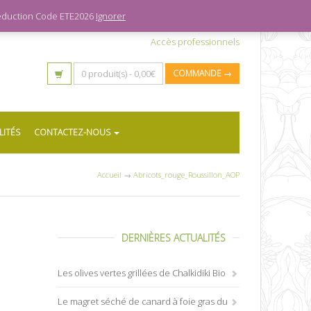
 réduction Code ETE2026
Ignorer
Accès professionnels
0 produit(s) -
0,00
€
COMMANDE →
LITÉS
CONTACTEZ-NOUS
Accueil
→
Abricots_rouge_Roussillon_AOP
DERNIÈRES ACTUALITÉS
Les olives vertes grillées de Chalkidiki Bio
Le magret séché de canard à foie gras du