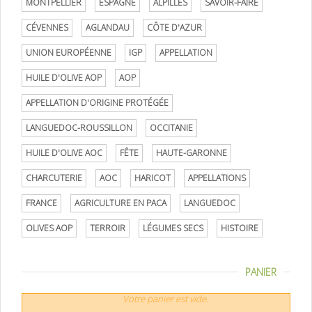
MONTPELLIER
ESPAGNE
ALPILLES
SAVOIR-FAIRE
CÉVENNES
AGLANDAU
CÔTE D'AZUR
UNION EUROPÉENNE
IGP
APPELLATION
HUILE D'OLIVE AOP
AOP
APPELLATION D'ORIGINE PROTÉGÉE
LANGUEDOC-ROUSSILLON
OCCITANIE
HUILE D'OLIVE AOC
FÊTE
HAUTE-GARONNE
CHARCUTERIE
AOC
HARICOT
APPELLATIONS
FRANCE
AGRICULTURE EN PACA
LANGUEDOC
OLIVES AOP
TERROIR
LÉGUMES SECS
HISTOIRE
PANIER
Votre panier est vide.