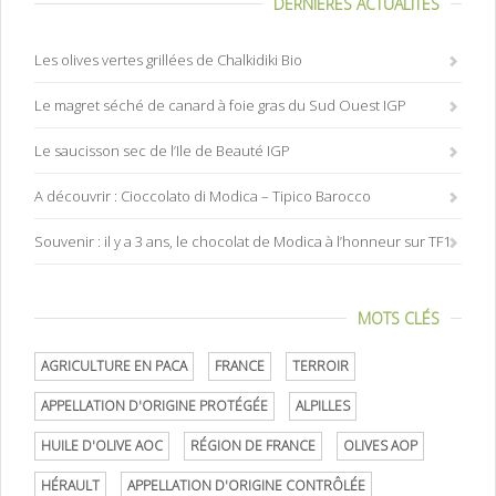
DERNIÈRES ACTUALITÉS
Les olives vertes grillées de Chalkidiki Bio
Le magret séché de canard à foie gras du Sud Ouest IGP
Le saucisson sec de l’Ile de Beauté IGP
A découvrir : Cioccolato di Modica – Tipico Barocco
Souvenir : il y a 3 ans, le chocolat de Modica à l’honneur sur TF1
MOTS CLÉS
AGRICULTURE EN PACA
FRANCE
TERROIR
APPELLATION D'ORIGINE PROTÉGÉE
ALPILLES
HUILE D'OLIVE AOC
RÉGION DE FRANCE
OLIVES AOP
HÉRAULT
APPELLATION D'ORIGINE CONTRÔLÉE