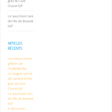
gras du Sud
Ouest IGP
Le saucisson sec
de l’Ile de Beauté
IGP
ARTICLES
RÉCENTS
Les olives vertes
grillées de
Chalkidiki Bio
Le magret séché
de canard à foie
gras du Sud
Ouest IGP
Le saucisson sec
de l’Ile de Beauté
IGP
A découvrir :