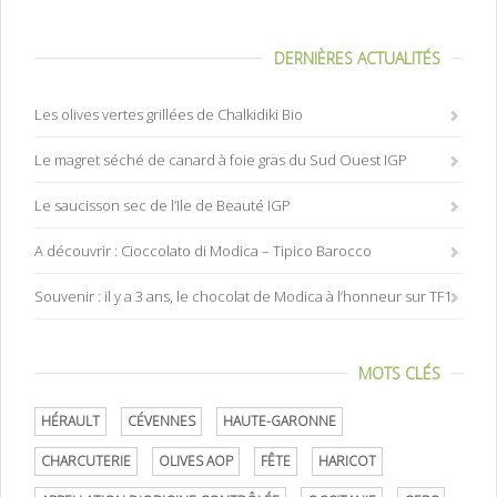
DERNIÈRES ACTUALITÉS
Les olives vertes grillées de Chalkidiki Bio
Le magret séché de canard à foie gras du Sud Ouest IGP
Le saucisson sec de l’Ile de Beauté IGP
A découvrir : Cioccolato di Modica – Tipico Barocco
Souvenir : il y a 3 ans, le chocolat de Modica à l’honneur sur TF1
MOTS CLÉS
HÉRAULT
CÉVENNES
HAUTE-GARONNE
CHARCUTERIE
OLIVES AOP
FÊTE
HARICOT