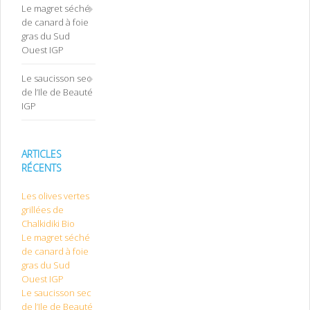
Le magret séché
de canard à foie
gras du Sud
Ouest IGP
Le saucisson sec
de l’Ile de Beauté
IGP
ARTICLES
RÉCENTS
Les olives vertes
grillées de
Chalkidiki Bio
Le magret séché
de canard à foie
gras du Sud
Ouest IGP
Le saucisson sec
de l’Ile de Beauté