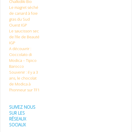
Chalkidiki Bio
Le magret séché
de canard à foie
gras du Sud
Ouest IGP
Le saucisson sec
de l’Ile de Beauté
IGP
A découvrir :
Cioccolato di
Modica – Tipico
Barocco
Souvenir : il y a 3
ans, le chocolat
de Modica à
l’honneur sur TF1
SUIVEZ NOUS
SUR LES
RÉSEAUX
SOCIAUX