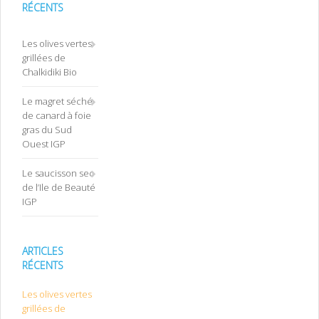
RÉCENTS
Les olives vertes
grillées de
Chalkidiki Bio
Le magret séché
de canard à foie
gras du Sud
Ouest IGP
Le saucisson sec
de l’Ile de Beauté
IGP
ARTICLES
RÉCENTS
Les olives vertes
grillées de